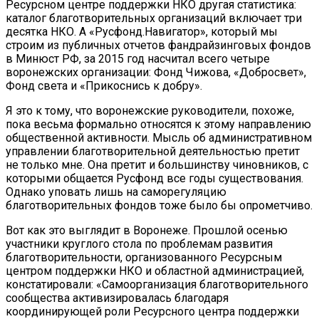
Ресурсном центре поддержки НКО другая статистика:
каталог благотворительных организаций включает три
десятка НКО. А «Русфонд.Навигатор», который мы
строим из публичных отчетов фандрайзинговых фондов
в Минюст РФ, за 2015 год насчитал всего четыре
воронежских организации: Фонд Чижова, «Добросвет»,
Фонд света и «Прикоснись к добру».
Я это к тому, что воронежские руководители, похоже,
пока весьма формально относятся к этому направлению
общественной активности. Мысль об административном
управлении благотворительной деятельностью претит
не только мне. Она претит и большинству чиновников, с
которыми общается Русфонд все годы существования.
Однако уповать лишь на саморегуляцию
благотворительных фондов тоже было бы опрометчиво.
Вот как это выглядит в Воронеже. Прошлой осенью
участники круглого стола по проблемам развития
благотворительности, организованного Ресурсным
центром поддержки НКО и областной администрацией,
констатировали: «Самоорганизация благотворительного
сообщества активизировалась благодаря
координирующей роли Ресурсного центра поддержки