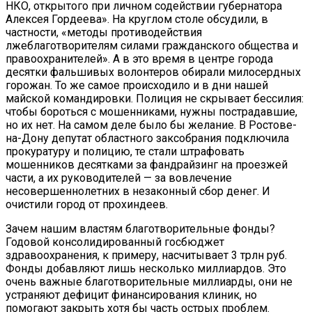
НКО, открытого при личном содействии губернатора
Алексея Гордеева». На круглом столе обсудили, в
частности, «методы противодействия
лжеблаготворителям силами гражданского общества и
правоохранителей». А в это время в центре города
десятки фальшивых волонтеров обирали милосердных
горожан. То же самое происходило и в дни нашей
майской командировки. Полиция не скрывает бессилия:
чтобы бороться с мошенниками, нужны пострадавшие,
но их нет. На самом деле было бы желание. В Ростове-
на-Дону депутат областного заксобрания подключила
прокуратуру и полицию, те стали штрафовать
мошенников десятками за фандрайзинг на проезжей
части, а их руководителей — за вовлечение
несовершеннолетних в незаконный сбор денег. И
очистили город от прохиндеев.
Зачем нашим властям благотворительные фонды?
Годовой консолидированный госбюджет
здравоохранения, к примеру, насчитывает 3 трлн руб.
Фонды добавляют лишь несколько миллиардов. Это
очень важные благотворительные миллиарды, они не
устраняют дефицит финансирования клиник, но
помогают закрыть хотя бы часть острых проблем.