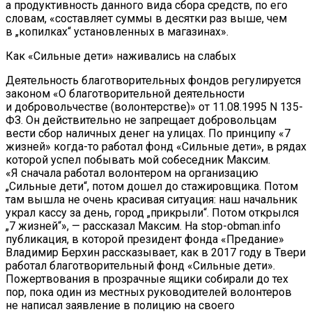
а продуктивность данного вида сбора средств, по его
словам, «составляет суммы в десятки раз выше, чем
в „копилках“ установленных в магазинах».
Как «Сильные дети» наживались на слабых
Деятельность благотворительных фондов регулируется
законом «О благотворительной деятельности
и добровольчестве (волонтерстве)» от 11.08.1995 N 135-
ФЗ. Он действительно не запрещает добровольцам
вести сбор наличных денег на улицах. По принципу «7
жизней» когда-то работал фонд «Сильные дети», в рядах
которой успел побывать мой собеседник Максим.
«Я сначала работал волонтером на организацию
„Сильные дети“, потом дошел до стажировщика. Потом
там вышла не очень красивая ситуация: наш начальник
украл кассу за день, город „прикрыли“. Потом открылся
„7 жизней“», — рассказал Максим. На stop-obman.info
публикация, в которой президент фонда «Предание»
Владимир Берхин рассказывает, как в 2017 году в Твери
работал благотворительный фонд «Сильные дети».
Пожертвования в прозрачные ящики собирали до тех
пор, пока один из местных руководителей волонтеров
не написал заявление в полицию на своего