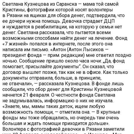
Светлана Кузнецова из Саранска — мама той самой
Кристины, фотографии которой носят волонтеры
в Рязани на ящиках для сбора денег, подтвердила, что
ее дочери нужна помощь. Девочка страдает ДЦП
и нуждается в реабилитации, на которую у семьи нет
денег. Светлана рассказала, что пытается всеми
возможными способами найти денег на лечение. Фонд
«7 жизней» попался в интернете, после этого она
написала им письмо. «Антон (Антон Лысиков —
президент фонда — прим. редакции) мне ответил поздно
ночью. Сообщение пришло около часа ночи: „Да, фонд
помогает, присылайте документы“. Он сказал, что
договор вышлет позже, так как не в офисе. Как только
документы отправила, больше, в принципе,
не отвечали», — рассказала Кузнецова. В фонде лишь
сообщили, что сбор денег для Кристины Кузнецовой
начнется 21 февраля. О честности фонда Светлана
не задумывалась, информацию о них не изучала.
«Знаете, мы, мамы таких деток, ищем любую
возможность помощи, — отметила она. — В крупные
фонды мы тоже обращались, но очередь там очень
большая и ждать помощи приходится дольше».
Волонтера с фотографией девочки в Рязани заметили