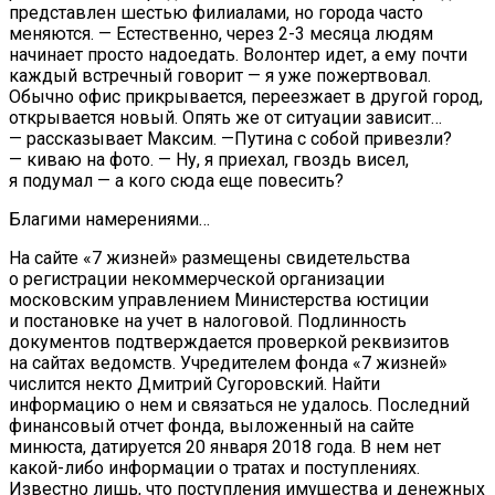
представлен шестью филиалами, но города часто
меняются. — Естественно, через 2-3 месяца людям
начинает просто надоедать. Волонтер идет, а ему почти
каждый встречный говорит — я уже пожертвовал.
Обычно офис прикрывается, переезжает в другой город,
открывается новый. Опять же от ситуации зависит…
— рассказывает Максим. —Путина с собой привезли?
— киваю на фото. — Ну, я приехал, гвоздь висел,
я подумал — а кого сюда еще повесить?
Благими намерениями…
На сайте «7 жизней» размещены свидетельства
о регистрации некоммерческой организации
московским управлением Министерства юстиции
и постановке на учет в налоговой. Подлинность
документов подтверждается проверкой реквизитов
на сайтах ведомств. Учредителем фонда «7 жизней»
числится некто Дмитрий Сугоровский. Найти
информацию о нем и связаться не удалось. Последний
финансовый отчет фонда, выложенный на сайте
минюста, датируется 20 января 2018 года. В нем нет
какой-либо информации о тратах и поступлениях.
Известно лишь, что поступления имущества и денежных