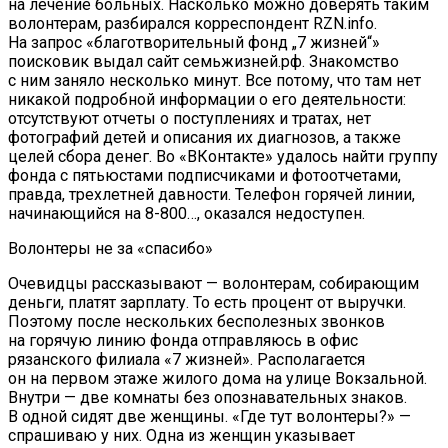
на лечение больных. Насколько можно доверять таким
волонтерам, разбирался корреспондент RZN.info.
На запрос «благотворительный фонд „7 жизней“»
поисковик выдал сайт семьжизней.рф. Знакомство
с ним заняло несколько минут. Все потому, что там нет
никакой подробной информации о его деятельности:
отсутствуют отчеты о поступлениях и тратах, нет
фотографий детей и описания их диагнозов, а также
целей сбора денег. Во «ВКонтакте» удалось найти группу
фонда с пятьюстами подписчиками и фотоотчетами,
правда, трехлетней давности. Телефон горячей линии,
начинающийся на 8-800…, оказался недоступен.
Волонтеры не за «спасибо»
Очевидцы рассказывают — волонтерам, собирающим
деньги, платят зарплату. То есть процент от выручки.
Поэтому после нескольких бесполезных звонков
на горячую линию фонда отправляюсь в офис
рязанского филиала «7 жизней». Располагается
он на первом этаже жилого дома на улице Вокзальной.
Внутри — две комнаты без опознавательных знаков.
В одной сидят две женщины. «Где тут волонтеры?» —
спрашиваю у них. Одна из женщин указывает