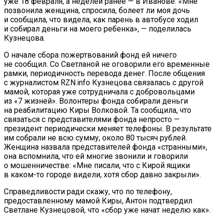
уже 18 февраля, а неделей ранее — в Иванове. «Мне
позвонила женщина, спросила, болеет ли моя дочь
и сообщила, что видела, как парень в автобусе ходил
и собирал деньги на моего ребенка», — поделилась
Кузнецова.
О начале сбора пожертвований фонд ей ничего
не сообщил. Со Светланой не оговорили его временные
рамки, периодичность перевода денег. После общения
с журналистом RZN.info Кузнецова связалась с другой
мамой, которая уже сотрудничала с добровольцами
из «7 жизней». Волонтеры фонда собирали деньги
на реабилитацию Киры Волковой. Та сообщила, что
связаться с представителями фонда непросто —
президент периодически меняет телефоны. В результате
им собрали не всю сумму, около 80 тысяч рублей.
Женщина назвала представителей фонда «странными»,
она вспомнила, что ей многие звонили и говорили
о мошенничестве: «Мне писали, что с Кирой ящики
в каком-то городе видели, хотя сбор давно закрыли».
Справедливости ради скажу, что по телефону,
предоставленному мамой Киры, Антон подтвердил
Светлане Кузнецовой, что «сбор уже начат неделю как».