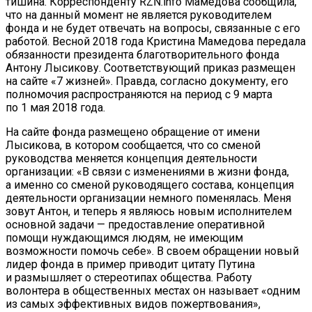
тишина. Корреспонденту RZN.info Мамедова сообщила,
что на данный момент не является руководителем
фонда и не будет отвечать на вопросы, связанные с его
работой. Весной 2018 года Кристина Мамедова передала
обязанности президента благотворительного фонда
Антону Лысикову. Соответствующий приказ размещен
на сайте «7 жизней». Правда, согласно документу, его
полномочия распространяются на период с 9 марта
по 1 мая 2018 года.
На сайте фонда размещено обращение от имени
Лысикова, в котором сообщается, что со сменой
руководства меняется концепция деятельности
организации: «В связи с изменениями в жизни фонда,
а именно со сменой руководящего состава, концепция
деятельности организации немного поменялась. Меня
зовут Антон, и теперь я являюсь новым исполнителем
основной задачи — предоставление оперативной
помощи нуждающимся людям, не имеющим
возможности помочь себе». В своем обращении новый
лидер фонда в пример приводит цитату Путина
и размышляет о стереотипах общества. Работу
волонтера в общественных местах он называет «одним
из самых эффективных видов пожертвования»,