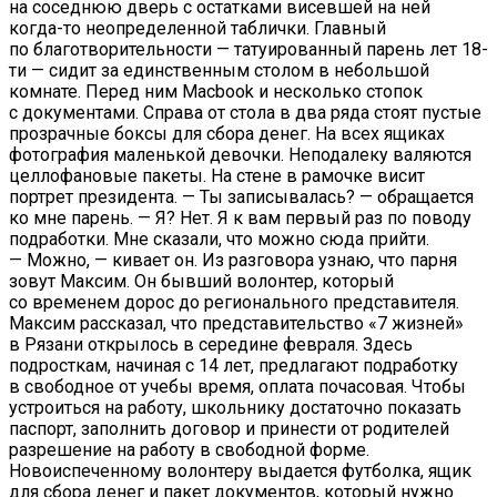
на соседнюю дверь с остатками висевшей на ней
когда-то неопределенной таблички. Главный
по благотворительности — татуированный парень лет 18-
ти — сидит за единственным столом в небольшой
комнате. Перед ним Macbook и несколько стопок
с документами. Справа от стола в два ряда стоят пустые
прозрачные боксы для сбора денег. На всех ящиках
фотография маленькой девочки. Неподалеку валяются
целлофановые пакеты. На стене в рамочке висит
портрет президента. — Ты записывалась? — обращается
ко мне парень. — Я? Нет. Я к вам первый раз по поводу
подработки. Мне сказали, что можно сюда прийти.
— Можно, — кивает он. Из разговора узнаю, что парня
зовут Максим. Он бывший волонтер, который
со временем дорос до регионального представителя.
Максим рассказал, что представительство «7 жизней»
в Рязани открылось в середине февраля. Здесь
подросткам, начиная с 14 лет, предлагают подработку
в свободное от учебы время, оплата почасовая. Чтобы
устроиться на работу, школьнику достаточно показать
паспорт, заполнить договор и принести от родителей
разрешение на работу в свободной форме.
Новоиспеченному волонтеру выдается футболка, ящик
для сбора денег и пакет документов, который нужно