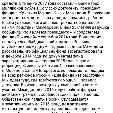
средств в течение 2017 года составили менее трех
миллионов рублей. Согласно документу, президент
фонда — Кристина Мардан Кызы Мамедова. Выражение
«интернет помнит все» на деле, как правило, работает.
В сети удалось найти резюме трехлетней давности
на имя Кристины Мамедовой. В нем 23-летняя девушка
сообщила, что является президентом и создателем
фонда «7 жизней» с сентября 2014 года. В интервью
порталу «Азербайджанский конгресс России»,
опубликованному двумя годами позднее, Мамедова
рассказала, что официально фонд зарегистрировали
в декабре 2014 года [по документам фонд
зарегистрирован 4 февраля 2015 года — прим.
редакции]. Филиалы «7 жизней» расположились
в Москве и Санкт-Петербурге, но помогает он людям
из всех регионов России. «Для фонда нет расстояний.
Мы едем туда, где требуется помощь», — заявила
девушка. В числе последних упоминаний в сети —
участие Мамедовой в 2016 году в работе форума
активных граждан «Сообщество» по приглашению
Общественной палаты России. Складывается
впечатление, что до 2016 фонд вел активную
и открытую волонтерскую деятельность, дальше —