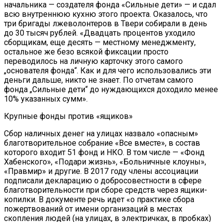
начальника — создателя фонда «Сильные дети» — и сдал
всю внутреннюю кухню этого проекта. Оказалось, что
три бригады лжеволонтеров в Твери собирали в день
до 30 тысяч рублей. «Двадцать процентов уходило
сборщикам, еще десять — местному менеджменту,
остальное же безо всякой фиксации просто
переводилось на личную карточку этого самого
„основателя фонда“. Как и для чего использовались эти
деньги дальше, никто не знает. По отчетам самого
фонда „Сильные дети“ до нуждающихся доходило менее
10% указанных сумм».
Крупные фонды против «ящиков»
Сбор наличных денег на улицах назвало «опасным»
благотворительное собрание «Все вместе», в состав
которого входит 51 фонд и НКО. В том числе — «Фонд
Хабенского», «Подари жизнь», «Больничные клоуны»,
«Правмир» и другие. В 2017 году члены ассоциации
подписали декларацию о добросовестности в сфере
благотворительности при сборе средств через ящики-
копилки. В документе речь идет «о практике сбора
пожертвований от имени организаций в местах
скопления людей (на улицах, в электричках, в пробках)