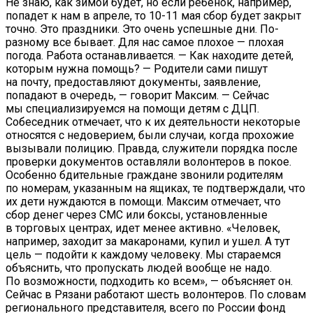
Не знаю, как зимой будет, но если ребенок, например,
попадет к нам в апреле, то 10-11 мая сбор будет закрыт
точно. Это праздники. Это очень успешные дни. По-
разному все бывает. Для нас самое плохое — плохая
погода. Работа останавливается. — Как находите детей,
которым нужна помощь? — Родители сами пишут
на почту, предоставляют документы, заявление,
попадают в очередь, — говорит Максим. — Сейчас
мы специализируемся на помощи детям с ДЦП.
Собеседник отмечает, что к их деятельности некоторые
относятся с недоверием, были случаи, когда прохожие
вызывали полицию. Правда, служители порядка после
проверки документов оставляли волонтеров в покое.
Особенно бдительные граждане звонили родителям
по номерам, указанным на ящиках, те подтверждали, что
их дети нуждаются в помощи. Максим отмечает, что
сбор денег через СМС или боксы, установленные
в торговых центрах, идет менее активно. «Человек,
например, заходит за макаронами, купил и ушел. А тут
цель — подойти к каждому человеку. Мы стараемся
объяснить, что пропускать людей вообще не надо.
По возможности, подходить ко всем», — объясняет он.
Сейчас в Рязани работают шесть волонтеров. По словам
регионального представителя, всего по России фонд