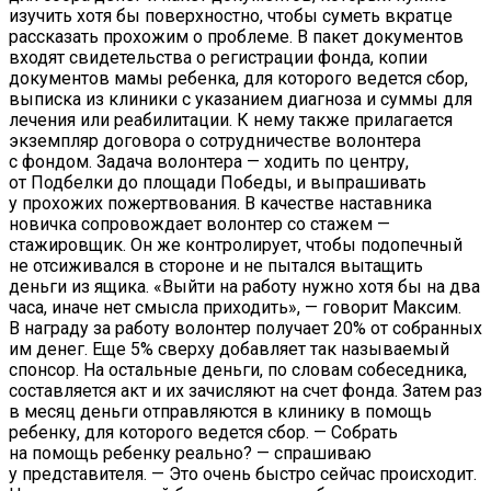
изучить хотя бы поверхностно, чтобы суметь вкратце
рассказать прохожим о проблеме. В пакет документов
входят свидетельства о регистрации фонда, копии
документов мамы ребенка, для которого ведется сбор,
выписка из клиники с указанием диагноза и суммы для
лечения или реабилитации. К нему также прилагается
экземпляр договора о сотрудничестве волонтера
с фондом. Задача волонтера — ходить по центру,
от Подбелки до площади Победы, и выпрашивать
у прохожих пожертвования. В качестве наставника
новичка сопровождает волонтер со стажем —
стажировщик. Он же контролирует, чтобы подопечный
не отсиживался в стороне и не пытался вытащить
деньги из ящика. «Выйти на работу нужно хотя бы на два
часа, иначе нет смысла приходить», — говорит Максим.
В награду за работу волонтер получает 20% от собранных
им денег. Еще 5% сверху добавляет так называемый
спонсор. На остальные деньги, по словам собеседника,
составляется акт и их зачисляют на счет фонда. Затем раз
в месяц деньги отправляются в клинику в помощь
ребенку, для которого ведется сбор. — Собрать
на помощь ребенку реально? — спрашиваю
у представителя. — Это очень быстро сейчас происходит.