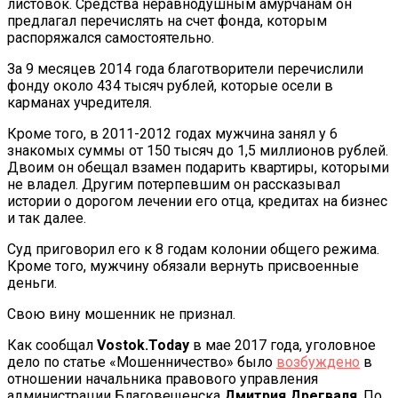
листовок. Средства неравнодушным амурчанам он
предлагал перечислять на счет фонда, которым
распоряжался самостоятельно.
За 9 месяцев 2014 года благотворители перечислили
фонду около 434 тысяч рублей, которые осели в
карманах учредителя.
Кроме того, в 2011-2012 годах мужчина занял у 6
знакомых суммы от 150 тысяч до 1,5 миллионов рублей.
Двоим он обещал взамен подарить квартиры, которыми
не владел. Другим потерпевшим он рассказывал
истории о дорогом лечении его отца, кредитах на бизнес
и так далее.
Суд приговорил его к 8 годам колонии общего режима.
Кроме того, мужчину обязали вернуть присвоенные
деньги.
Свою вину мошенник не признал.
Как сообщал
Vostok.Today
в мае 2017 года, уголовное
дело по статье «Мошенничество» было
возбуждено
в
отношении начальника правового управления
администрации Благовещенска
Дмитрия Дрегваля
. По