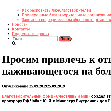
Как распознать лжеблаготворителей
Проверенные благотворительные организации
Заявить о подозрительном сборе пожертвован
Новости
Контакты
Поддержать проект
Найти:
Просим привлечь к от
наживающегося на бол
Опубликовано
25.09.2019
25.09.2019
Благотворительный фонд «Счастливый мир»
создал эт
прокурору РФ Чайке Ю. Я.
и
Министру Внутренних дел Р