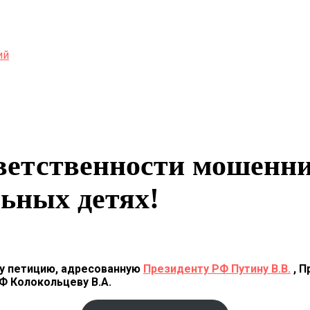
ий
ветственности мошенни
ьных детях!
у петицию, адресованную
Президенту РФ Путину В.В.
,
П
Ф Колокольцеву В.А.