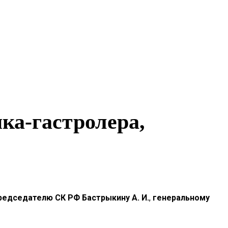
ка-гастролера,
редседателю СК РФ Бастрыкину А. И.
,
генеральному