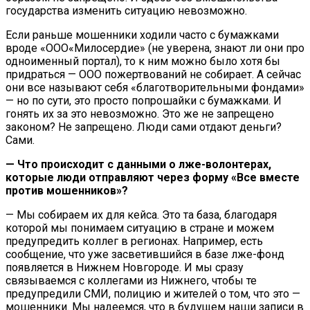
государства изменить ситуацию невозможно.
Если раньше мошенники ходили часто с бумажками
вроде «
ООО
«Милосердие» (не уверена, знают ли они про
одноименный портал), то к ним можно было хотя бы
придраться — ООО пожертвований не собирает. А сейчас
они все называют себя «благотворительными фондами»
— но по сути, это просто попрошайки с бумажками. И
гонять их за это невозможно. Это же не запрещено
законом? Не запрещено. Люди сами отдают деньги?
Сами.
— Что происходит с данными о лже-волонтерах,
которые люди отправляют через форму «Все вместе
против мошенников»?
— Мы собираем их для кейса. Это та база, благодаря
которой мы понимаем ситуацию в стране и можем
предупредить коллег в регионах. Например, есть
сообщение, что уже засветившийся в базе лже-фонд
появляется в Нижнем
Новгороде
. И мы сразу
связываемся с коллегами из Нижнего, чтобы те
предупредили СМИ, полицию и жителей о том, что это —
мошенники. Мы надеемся, что в будущем наши записи в