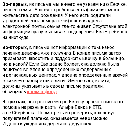
Во-первых,
из письма мы ничего не узнаем ни о Евочке,
ни о ее семье. У любого ребенка есть фамилия, место
жительства, дата рождения. У него есть родители,
у родителей есть номера телефонов и адреса
электронной почты, семья где-то живет. Отсутствие этой
информации сразу вызывает подозрения. Ева – ребенок
из ниоткуда.
Во-вторых,
в письме нет информации о том, какое
лечение девочка уже получила. В конце письма автор
призывает навестить и поддержать Евочку в больнице,
но в какой? Если Ева давно болеет, она должна была
лечиться во вполне определенных федеральных
и региональных центрах, у вполне определенных врачей
в какие-то конкретные даты. Именно это, кстати,
должны указывать в своем письме родители,
обращаясь
к нам в фонд
.
В-третьих,
авторы писем про Евочку просят присылать
помощь на разные карты Альфа-Банка и ВТБ,
а не Сбербанка. Посмотреть и проверить, как зовут
получателей платежа, оказывается невозможно.
И деньги уходят «на деревню дедушке».