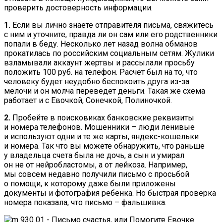
проверить достоверность информации.
1.
Если вы лично знаете отправителя письма, свяжитесь
с ним и уточните, правда ли он сам или его родственники
попали в беду. Несколько лет назад волна обманов
прокатилась по российским социальным сетям. Жулики
взламывали аккаунт жертвы и рассылали просьбу
положить 100 руб. на телефон. Расчет был на то, что
человеку будет неудобно беспокоить друга из-за
мелочи и он молча переведет деньги. Такая же схема
работает и с Евочкой, Сонечкой, Полиночкой.
2.
Пробейте в поисковиках банковские реквизиты
и номера телефонов. Мошенники – люди ленивые
и используют одни и те же карты, яндекс-кошельки
и номера. Так что вы можете обнаружить, что раньше
у владельца счета была не дочь, а сын и умирал
он не от нейробластомы, а от лейкоза. Например,
мы совсем недавно получили письмо с просьбой
о помощи, к которому даже были приложены
документы и фотография ребенка. Но быстрая проверка
номера показала, что письмо – фальшивка.