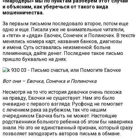
«Мародеры» мы по пунктам разберем этот случай
и объясним, как уберечься от такого вида
мошенничества.
За первым письмом последовало второе, потом еще
одно и еще. Писали уже не внимательные читатели,
а «тети» и «дяди» Евочек, Сонечек и Полиночек. В тексте
менялись номера карт, названия банков, диагнозы
и имена. Суть оставалась неизменной: больна
племянница, дайте денег. Последнее такое письмо
пришло буквально на днях.
Вот они – Евочка, Сонечка и Полиночка
Несмотря на то что история девочки очень похожа
на правду, Евочки не существует. Нам это было
очевидно с первого взгляда: Русфонд не помогает
с лечением рака за рубежом, так что нашим
очередником Евочка быть не может. Настоящие
родственники больного ребенка об этом бы наверняка
знали. Но это не единственный признак, который сразу
позволяет заподозрить авторов письма в обмане.