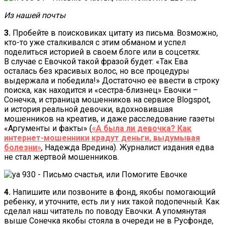
Из нашей почты
3.
Пробейте в поисковиках цитату из письма. Возможно,
кто-то уже сталкивался с этим обманом и успел
поделиться историей в своем блоге или в соцсетях.
В случае с Евочкой такой фразой будет: «Так Ева
осталась без красивых волос, но все процедуры
выдержала и победила!» Достаточно ее ввести в строку
поиска, как находится и «сестра-близнец» Евочки –
Сонечка, и страница мошенников на сервисе Blogspot,
и история реальной девочки, вдохновившая
мошенников на креатив, и даже расследование газеты
«Аргументы и факты» (
«А была ли девочка? Как
интернет-мошенники крадут деньги, выдумывая
болезни»
, Надежда Вредина). Журналист издания едва
не стал жертвой мошенников.
4.
Напишите или позвоните в фонд, якобы помогающий
ребенку, и уточните, есть ли у них такой подопечный. Как
сделал наш читатель по поводу Евочки. А упомянутая
выше Сонечка якобы стояла в очереди не в Русфонде,