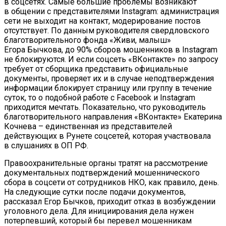
в соцсетях. Самые большие проблемы возникают
в общении с представителями Instagram: администрация
сети не выходит на контакт, модерирование постов
отсутствует. По данным руководителя свердловского
благотворительного фонда «Живи, малыш»
Егора Бычкова, до 90% сборов мошенников в Instagram
не блокируются. И если соцсеть «ВКонтакте» по запросу
требует от сборщика представить официальные
документы, проверяет их и в случае неподтверждения
информации блокирует страницу или группу в течение
суток, то о подобной работе с Facebook и Instagram
приходится мечтать. Показательно, что руководитель
благотворительного направления «ВКонтакте» Екатерина
Кочнева – единственная из представителей
действующих в Рунете соцсетей, которая участвовала
в слушаниях в ОП РФ.
Правоохранительные органы тратят на рассмотрение
документальных подтверждений мошеннического
сбора в соцсети от сотрудников НКО, как правило, день.
На следующие сутки после подачи документов,
рассказал Егор Бычков, приходит отказ в возбуждении
уголовного дела. Для инициирования дела нужен
потерпевший, который бы перевел мошенникам