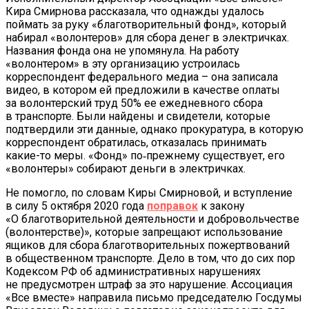
Кира Смирнова рассказала, что однажды удалось
поймать за руку «благотворительный фонд», который
набирал «волонтеров» для сбора денег в электричках.
Названия фонда она не упомянула. На работу
«волонтером» в эту организацию устроилась
корреспондент федерального медиа – она записала
видео, в котором ей предложили в качестве оплаты
за волонтерский труд 50% ее ежедневного сбора
в транспорте. Были найдены и свидетели, которые
подтвердили эти данные, однако прокуратура, в которую
корреспондент обратилась, отказалась принимать
какие-то меры. «Фонд» по‑прежнему существует, его
«волонтеры» собирают деньги в электричках.
Не помогло, по словам Киры Смирновой, и вступление
в силу 5 октября 2020 года
поправок
к закону
«О благотворительной деятельности и добровольчестве
(волонтерстве)», которые запрещают использование
ящиков для сбора благотворительных пожертвований
в общественном транспорте. Дело в том, что до сих пор
Кодексом РФ об административных нарушениях
не предусмотрен штраф за это нарушение. Ассоциация
«Все вместе» направила письмо председателю Госдумы