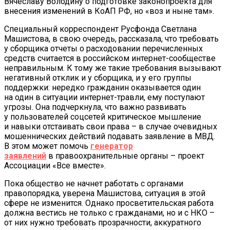
Вячеславу Володину о подготовке законопроекта для
внесения изменений в КоАП РФ, но «воз и ныне там».
Специальный корреспондент Русфонда Светлана
Машистова, в свою очередь, рассказала, что требовать
у сборщика отчеты о расходовании перечисленных
средств считается в российском интернет-сообществе
неправильным. К тому же такие требования вызывают
негативный отклик и у сборщика, и у его группы
поддержки: нередко гражданин оказывается один
на один в ситуации интернет-травли, ему поступают
угрозы. Она подчеркнула, что важно развивать
у пользователей соцсетей критическое мышление
и навыки отстаивать свои права – в случае очевидных
мошеннических действий подавать заявление в МВД.
В этом может помочь
генератор
заявлений
в правоохранительные органы – проект
Ассоциации «Все вместе».
Пока общество не начнет работать с органами
правопорядка, уверена Машистова, ситуация в этой
сфере не изменится. Однако просветительская работа
должна вестись не только с гражданами, но и с НКО –
от них нужно требовать прозрачности, аккуратного