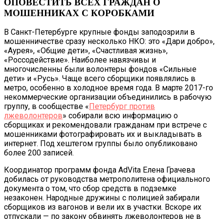
ОПОВЕСТИТЬ ВСЕХ ГРАЖДАН О
МОШЕННИКАХ С КОРОБКАМИ
В Санкт-Петербурге крупные фонды заподозрили в
мошенничестве сразу несколько НКО: это «Дари добро»,
«Аурея», «Общие дети», «Счастливая жизнь»,
«Россодействие». Наиболее навязчивы и
многочисленны были волонтеры фондов «Сильные
дети» и «Русь». Чаще всего сборщики появлялись в
метро, особенно в холодное время года. В марте 2017-го
некоммерческие организации объединились в рабочую
группу, в сообществе «
Петербург против
лжеволонтеров
» собирали всю информацию о
сборщиках и рекомендовали гражданам при встрече с
мошенниками фотографировать их и выкладывать в
интернет. Под хештегом группы было опубликовано
более 200 записей.
Координатор программ фонда AdVita Елена Грачева
добилась от руководства метрополитена официального
документа о том, что сбор средств в подземке
незаконен. Народные дружины с полицией забирали
сборщиков из вагонов и вели их в участки. Вскоре их
отпускали — по закону обвинять лжеволонтеров не в