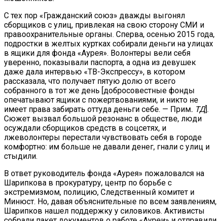
С тех пор «Гражданский союз» дважды выгонял
сборщиков с улиц, привлекая на свою сторону СМИ и
правоохранительные органы. Сперва, осенью 2015 года,
подростки в желтых куртках собирали деньги на улицах
в ящики для фонда «Аурея». Волонтеры вели себя
уверенно, показывали паспорта, а одна из девушек
даже дала интервью «ТВ-Экспрессу», в котором
рассказала, что получает пятую долю от всего
собранного в тот же день [добросовестные фонды
опечатывают ящики с пожертвованиями, и никто не
имеет права забирать оттуда деньги себе. — Прим
. ТД
].
Сюжет вызвал большой резонанс в обществе, люди
осуждали сборщиков средств в соцсетях, и
лжеволонтеры перестали чувствовать себя в городе
комфортно: им больше не давали денег, гнали с улиц и
стыдили.
В ответ руководитель фонда «Аурея» пожаловался на
Шарипкова в прокуратуру, центр по борьбе с
экстремизмом, полицию, Следственный комитет и
Минюст. Но, давая объяснительные по всем заявлениям,
Шарипков нашел поддержку у силовиков. Активисты
собрали пакет документов о работе «Ауреи» и отправили