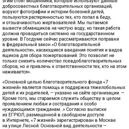
этим стоят мошенники, которые используют данные
добросовестных благотворительных организаций,
воруют фотографии и истории болезней детей,
пользуются растерянностью тех, кто попал в беду,
и отзывчивостью жертвователей. Мы пытаемся
вывести обманщиков на чистую воду, но такая работа
должна проводиться системно на государственном
уровне. В Госдуме сейчас рассматриваются поправки
в федеральный закон «О благотворительной
деятельности», касающиеся введения понятия и видов
ящиков для сбора пожертвований. Это позволит не
только снизить количество псевдоблаготворительных
сборов, но и привлечь к ответственности тех, кто на этом
наживается».
«Основной целью благотворительного фонда «7
жизней» является помощь и поддержка тяжелобольных
детей и их родителей, — указано на сайте организации. —
Кроме того, мы стараемся служить обществу в целом
проявлением любви и сострадания к особо
нуждающимся гражданам…» Согласно выписке
из ЕГРЮЛ, размещенной в свободном доступе
в Интернете, «7 жизней» зарегистрирован в Москве
на улице Лесной. Основной вид деятельности —