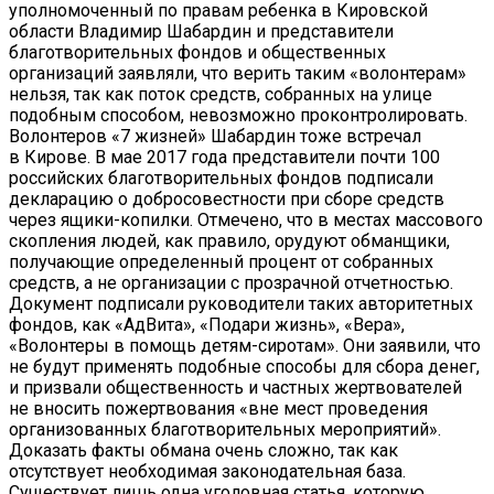
уполномоченный по правам ребенка в Кировской
области Владимир Шабардин и представители
благотворительных фондов и общественных
организаций заявляли, что верить таким «волонтерам»
нельзя, так как поток средств, собранных на улице
подобным способом, невозможно проконтролировать.
Волонтеров «7 жизней» Шабардин тоже встречал
в Кирове. В мае 2017 года представители почти 100
российских благотворительных фондов подписали
декларацию о добросовестности при сборе средств
через ящики-копилки. Отмечено, что в местах массового
скопления людей, как правило, орудуют обманщики,
получающие определенный процент от собранных
средств, а не организации с прозрачной отчетностью.
Документ подписали руководители таких авторитетных
фондов, как «АдВита», «Подари жизнь», «Вера»,
«Волонтеры в помощь детям-сиротам». Они заявили, что
не будут применять подобные способы для сбора денег,
и призвали общественность и частных жертвователей
не вносить пожертвования «вне мест проведения
организованных благотворительных мероприятий».
Доказать факты обмана очень сложно, так как
отсутствует необходимая законодательная база.
Существует лишь одна уголовная статья, которую