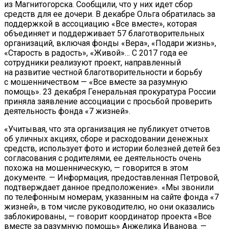
из Магнитогорска. Сообщили, что у них идет сбор
средств для ее дочери. В декабре Ольга обратилась за
поддержкой в ассоциацию «Все вместе», которая
объединяет и поддерживает 57 благотворительных
организаций, включая фонды «Вера», «Подари жизнь»,
«Старость в радость», «Живой»… С 2017 года ее
сотрудники реализуют проект, направленный
на развитие честной благотворительности и борьбу
с мошенничеством — «Все вместе за разумную
помощь». 23 декабря Генеральная прокуратура России
приняла заявление ассоциации с просьбой проверить
деятельность фонда «7 жизней».
«Учитывая, что эта организация не публикует отчетов
об уличных акциях, сборе и расходовании денежных
средств, использует фото и истории болезней детей без
согласования с родителями, ее деятельность очень
похожа на мошенническую, — говорится в этом
документе. — Информация, предоставленная Петровой,
подтверждает данное предположение». «Мы звонили
по телефонным номерам, указанным на сайте фонда «7
жизней», в том числе руководителю, но они оказались
заблокированы, — говорит координатор проекта «Все
вместе за разумную помощь» Анжелика Иванова. —