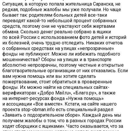
Ситуация, в которую попала жительница Саранска, не
редкая, подобные жалобы мы уже получали. Но чаще
бывает так: родителям больных детей все-таки
переводят какой-то небольшой процент собранных
средств, поэтому они не чувствуют себя жертвами
обмана. Сколько денег реально собрано в ящики
по всей России с использованием фото детей и историй
их болезней, очень трудно отследить. Никаких отчетов
о собранных средствах на улицах «непрозрачные»
фонды не публикуют. Можно ли избежать подобного
мошенничества? Сборы на улицах и в транспорте
абсолютно непрозрачны, поэтому честные и открытые
благотворительные организации от них отказались. Если
вам нужна помощь или вы хотите сделать
пожертвование, стоит обратиться в проверенные
фонды. Их можно найти на специальных сайтах-
верификаторах «Добро Mail.ru», «Благо.ру», а также
на интернет-ресурсах фонда «Нужна помощь»
и ассоциации «Все вместе». Кстати, на сайте нашего
проекта stop-obman.info есть специальный раздел
«Заявить о подозрительном сборе». Каждый день мы
получаем жалобы о том, что в разных городах России
ходят сборщики с ящиками». Часто оказывается, что за