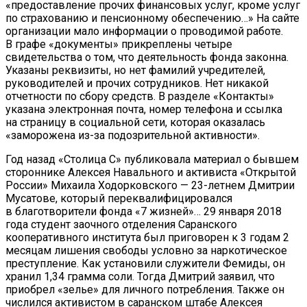
«предоставление прочих финансовых услуг, кроме услуг
по страхованию и пенсионному обеспечению…» На сайте
организации мало информации о проводимой работе.
В графе «документы» прикреплены четыре
свидетельства о том, что деятельность фонда законна.
Указаны реквизиты, но нет фамилий учредителей,
руководителей и прочих сотрудников. Нет никакой
отчетности по сбору средств. В разделе «Контакты»
указана электронная почта, номер телефона и ссылка
на страницу в социальной сети, которая оказалась
«заморожена из-за подозрительной активности».
Год назад «Столица С» публиковала материал о бывшем
стороннике Алексея Навального и активиста «Открытой
России» Михаила Ходорковского — 23-летнем Дмитрии
Мусатове, который переквалифицировался
в благотворители фонда «7 жизней»… 29 января 2018
года студент заочного отделения Саранского
кооперативного института был приговорен к 3 годам 2
месяцам лишения свободы условно за наркотическое
преступление. Как установили служители Фемиды, он
хранил 1,34 грамма соли. Тогда Дмитрий заявил, что
приобрел «зелье» для личного потребления. Также он
числился активистом в саранском штабе Алексея