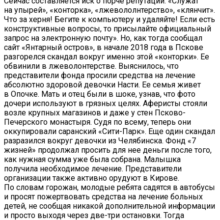
Сейчас составляется иск о порче репутации. «Служат
на упырей», «конторка», «лжевололнтерство», «клянчит».
Что за херня! Бегите к компьютеру и удаляйте! Если есть
конструктивные вопросы, то присылайте официальный
запрос на электронную почту». Но, как тогда сообщал
сайт «Янтарный остров», в начале 2018 года в Пскове
разгорелся скандал вокруг именно этой «конторки». Ее
обвинили в лжеволонтерстве. Выяснилось, что
представители фонда просили средства на лечение
абсолютно здоровой девочки Насти. Ее семья живет
в Опочке. Мать и отец были в шоке, узнав, что фото
дочери используют в грязных целях. Аферисты стояли
возле крупных магазинов и даже у стен Псково-
Печерского монастыря. Судя по всему, теперь они
оккупировали саранский «Сити-Парк». Еще один скандал
разразился вокруг девочки из Челябинска. Фонд «7
жизней» продолжал просить для нее деньги после того,
как нужная сумма уже была собрана. Малышка
получила необходимое лечение. Представители
организации также активно орудуют в Кирове.
По словам горожан, молодые ребята садятся в автобусы
и просят пожертвовать средства на лечение больных
детей, не сообщая никакой дополнительной информации
и просто выходя через две-три остановки. Тогда