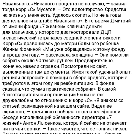
Навального. «Никакого процента не получаю, — заявил
тогда корр.«С» Мусатов. — Это волонтерство. Средства
на жизнь у меня есть. Удалось скопить. Но не в годы
деятельности в штабе Навального». В то время Дмитрий
от имени фонда «7 жизней» клянчил деньги
для мальчика, у которого диагностировали ДЦП
и спастический тетрапарез средней степени тяжести.
Корр.«С» дозвонилась до матери больного ребенка
Жанны Фоминой. «Мы уже обращались к этому фонду
в прошлом году, — рассказала женщина. — Они помогли
собрать около 90 тысяч рублей. Предварительно,
конечно, навели справки. Посмотрели их сайт,
выложенные там документы. Имея такой удачный опыт,
решили попросить о помощи в сборе средств, которые
требуются в этом году на реабилитацию. В фонде
сказали, что сумма практически собрана». В самой
благотворительной организации были не так
дружелюбны по отношению к корр.«С». «Я знаком со
статьей, размещенной на вашем сайте. Видел ее
скриншот, — тревожно сообщал тогда в телефонной
беседе исполняющий обязанности директора «7
жизней» Антон Лысенков, который сейчас не отвечает
ни на чьи звонки. — Такое чувство, что ее гопник писал.