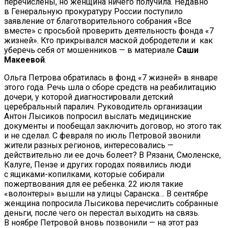
перечислены, но женщина ничего получила. Недавно
в Генеральную прокуратуру России поступило
заявление от благотворительного собрания «Все
вместе» с просьбой проверить деятельность фонда «7
жизней». Кто прикрывался маской добродетели и как
уберечь себя от мошенников — в материале
Саши
Макеевой
.
Ольга Петрова обратилась в фонд «7 жизней» в январе
этого года. Речь шла о сборе средств на реабилитацию
дочери, у которой диагностировали детский
церебральный паралич. Руководитель организации
Антон Лысиков попросил выслать медицинские
документы и пообещал заключить договор, но этого так
и не сделал. С февраля по июль Петровой звонили
жители разных регионов, интересовались —
действительно ли ее дочь болеет? В Рязани, Смоленске,
Калуге, Пензе и других городах появились люди
с ящиками-копилками, которые собирали
пожертвования для ее ребенка. 22 июля такие
«волонтеры» вышли на улицы Саранска… В сентябре
женщина попросила Лысикова перечислить собранные
деньги, после чего он перестал выходить на связь.
В ноябре Петровой вновь позвонили — на этот раз