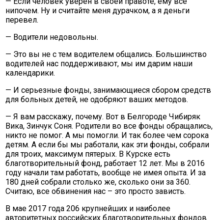
— Если человек уверен в своей правоте, ему все
нипочем. Ну и считайте меня дурачком, а я деньги
перевел.
— Водители недовольны.
— Это вы не с тем водителем общались. Большинство
водителей нас поддерживают, мы им дарим наши
календарики.
— И серьезные фонды, занимающиеся сбором средств
для больных детей, не одобряют ваших методов.
— Я вам расскажу, почему. Вот в Белгороде Чибиряк
Вика, Зинчук Соня. Родители во все фонды обращались,
никто не помог. А мы помогли. И так более чем сорока
детям. А если бы мы работали, как эти фонды, собрали
для троих, максимум пятерых. В Курске есть
благотворительный фонд, работает 12 лет. Мы в 2016
году начали там работать, вообще не имея опыта. И за
180 дней собрали столько же, сколько они за 360.
Считаю, все обвинения нас – это просто зависть.
В мае 2017 года 206 крупнейших и наиболее
авторитетных российских благотворительных фондов