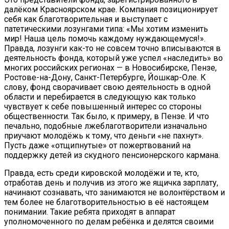
далёком Красноярском крае. Компания позиционирует
себя как благотворительная и выступает с
патетическими лозунгами типа: «Мы хотим изменить
мир! Наша цель помочь каждому нуждающемуся!».
Правда, лозунги как-то не совсем точно вписываются в
деятельность фонда, который уже успел «наследить» во
многих российских регионах — в Новосибирске, Пензе,
Ростове-на-Дону, Санкт-Петербурге, Йошкар-Оле. К
слову, фонд сворачивает свою деятельность в одной
области и перебирается в следующую как только
чувствует к себе повышенный интерес со стороны
общественности. Так было, к примеру, в Пензе. И что
печально, подобные лжеблаготворители изначально
приучают молодёжь к тому, что деньги «не пахнут».
Пусть даже «отщипнутые» от пожертвований на
поддержку детей из скудного пенсионерского кармана.
Правда, есть среди кировской молодёжи и те, кто,
отработав день и получив из этого же ящичка зарплату,
начинают сознавать, что занимаются не волонтёрством и
тем более не благотворительностью в её настоящем
понимании. Такие ребята приходят в аппарат
уполномоченного по делам ребёнка и делятся своими