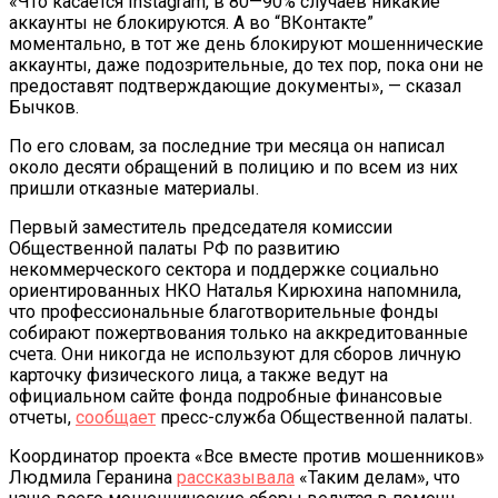
«Что касается Instagram, в 80—90% случаев никакие
аккаунты не блокируются. А во “ВКонтакте”
моментально, в тот же день блокируют мошеннические
аккаунты, даже подозрительные, до тех пор, пока они не
предоставят подтверждающие документы», — сказал
Бычков.
По его словам, за последние три месяца он написал
около десяти обращений в полицию и по всем из них
пришли отказные материалы.
Первый заместитель председателя комиссии
Общественной палаты РФ по развитию
некоммерческого сектора и поддержке социально
ориентированных НКО Наталья Кирюхина напомнила,
что профессиональные благотворительные фонды
собирают пожертвования только на аккредитованные
счета. Они никогда не используют для сборов личную
карточку физического лица, а также ведут на
официальном сайте фонда подробные финансовые
отчеты,
сообщает
пресс-служба Общественной палаты.
Координатор проекта «Все вместе против мошенников»
Людмила Геранина
рассказывала
«Таким делам», что