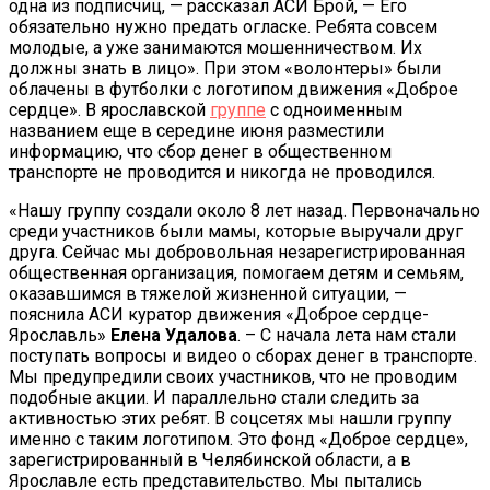
одна из подписчиц, — рассказал АСИ Брой, — Его
обязательно нужно предать огласке. Ребята совсем
молодые, а уже занимаются мошенничеством. Их
должны знать в лицо». При этом «волонтеры» были
облачены в футболки с логотипом движения «Доброе
сердце». В ярославской
группе
с одноименным
названием еще в середине июня разместили
информацию, что сбор денег в общественном
транспорте не проводится и никогда не проводился.
«Нашу группу создали около 8 лет назад. Первоначально
среди участников были мамы, которые выручали друг
друга. Сейчас мы добровольная незарегистрированная
общественная организация, помогаем детям и семьям,
оказавшимся в тяжелой жизненной ситуации, —
пояснила АСИ куратор движения «Доброе сердце-
Ярославль»
Елена Удалова
. – С начала лета нам стали
поступать вопросы и видео о сборах денег в транспорте.
Мы предупредили своих участников, что не проводим
подобные акции. И параллельно стали следить за
активностью этих ребят. В соцсетях мы нашли группу
именно с таким логотипом. Это фонд «Доброе сердце»,
зарегистрированный в Челябинской области, а в
Ярославле есть представительство. Мы пытались