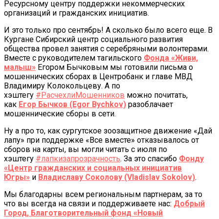
Ресурсному центру поддержки некоммерческих
организаций и гражданских инициатив.
И это только про сентябрь! А сколько было всего еще. В
Кургане Сибирский центр социального развития
общества провел занятия с серебряными волонтерами.
Вместе с руководителем тагильского
Фонда «Живи,
малыш»
Егором Бычковым мы готовили письма о
мошеннических сборах в Центробанк и главе МВД
Владимиру Колокольцеву. А по
хэштегу
#РасчехлиМошенников
можно почитать,
как
Егор Бычков (Egor Bychkov)
разоблачает
мошеннические сборы в сети.
Ну а про то, как сургутское зоозащитное движение «Дай
лапу» при поддержке «Все вместе» отказывалось от
сборов на карты, вы могли читать с июля по
хэштегу
#лапкизапрозрачность
. За это спасибо
Фонду
«Центр гражданских и социальных инициатив
Югры»
и
Владиславу Соколову (Vladislav Sokolov)
.
Мы благодарны всем региональным партнерам, за то
что вы всегда на связи и поддерживаете нас:
Добрый
Город
,
Благотворительный фонд «Новый