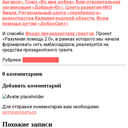
Ангарск»
,
Союз «Во имя добра»
,
Благотворительная
организация «Добрый-Юг»
,
Центр развития НКО
Ямала
,
Региональный центр «серебряного»
волонтерства Калининградской области
,
Фонд
помощи детям «ДоброСвет»
И спасибо
Фонду президентских грантов
. Проект
«Разумная помощь 2.0», в рамках которого мы начали
формировать сеть амбассадоров, реализуется на
средства президентского гранта.
Рубрики:
Новости проекта
0 комментариев
Добавить комментарий
Для отправки комментария вам необходимо
авторизоваться
.
Похожие записи