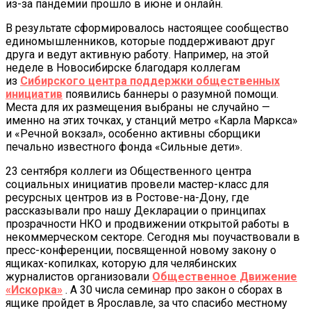
из-за пандемии прошло в июне и онлайн.
В результате сформировалось настоящее сообщество
единомышленников, которые поддерживают друг
друга и ведут активную работу. Например, на этой
неделе в Новосибирске благодаря коллегам
из
Сибирского центра поддержки общественных
инициатив
появились баннеры о разумной помощи.
Места для их размещения выбраны не случайно —
именно на этих точках, у станций метро «Карла Маркса»
и «Речной вокзал», особенно активны сборщики
печально известного фонда «Сильные дети».
23 сентября коллеги из Общественного центра
социальных инициатив провели мастер-класс для
ресурсных центров из в Ростове-на-Дону, где
рассказывали про нашу Декларации о принципах
прозрачности НКО и продвижении открытой работы в
некоммерческом секторе. Сегодня мы поучаствовали в
пресс-конференции, посвященной новому закону о
ящиках-копилках, которую для челябинских
журналистов организовали
Общественное Движение
«Искорка»
. А 30 числа семинар про закон о сборах в
ящике пройдет в Ярославле, за что спасибо местному