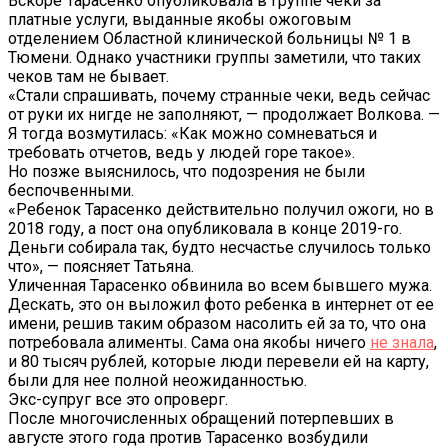
Вскоре Тарасенко опубликовала в группе чеки за
платные услуги, выданные якобы ожоговым
отделением Областной клинической больницы № 1 в
Тюмени. Однако участники группы заметили, что таких
чеков там не бывает.
«Стали спрашивать, почему странные чеки, ведь сейчас
от руки их нигде не заполняют, — продолжает Волкова. —
Я тогда возмутилась: «Как можно сомневаться и
требовать отчетов, ведь у людей горе такое».
Но позже выяснилось, что подозрения не были
беспочвенными.
«Ребенок Тарасенко действительно получил ожоги, но в
2018 году, а пост она опубликовала в конце 2019-го.
Деньги собирала так, будто несчастье случилось только
что», — поясняет Татьяна.
Уличенная Тарасенко обвинила во всем бывшего мужа.
Дескать, это он выложил фото ребенка в интернет от ее
имени, решив таким образом насолить ей за то, что она
потребовала алименты. Сама она якобы ничего
не знала
,
и 80 тысяч рублей, которые люди перевели ей на карту,
были для нее полной неожиданностью.
Экс-супруг все это опроверг.
После многочисленных обращений потерпевших в
августе этого года против Тарасенко возбудили