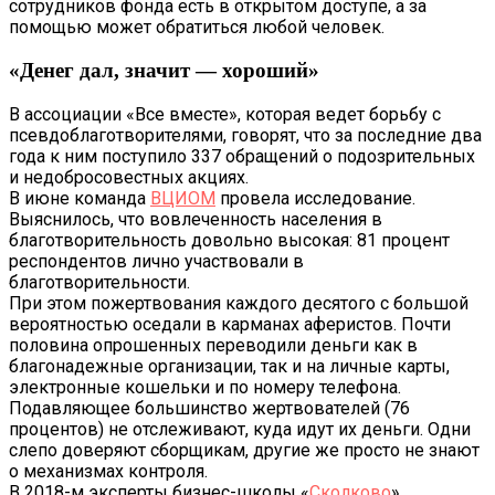
сотрудников фонда есть в открытом доступе, а за
помощью может обратиться любой человек.
«Денег дал, значит — хороший»
В ассоциации «Все вместе», которая ведет борьбу с
псевдоблаготворителями, говорят, что за последние два
года к ним поступило 337 обращений о подозрительных
и недобросовестных акциях.
В июне команда
ВЦИОМ
провела исследование.
Выяснилось, что вовлеченность населения в
благотворительность довольно высокая: 81 процент
респондентов лично участвовали в
благотворительности.
При этом пожертвования каждого десятого с большой
вероятностью оседали в карманах аферистов. Почти
половина опрошенных переводили деньги как в
благонадежные организации, так и на личные карты,
электронные кошельки и по номеру телефона.
Подавляющее большинство жертвователей (76
процентов) не отслеживают, куда идут их деньги. Одни
слепо доверяют сборщикам, другие же просто не знают
о механизмах контроля.
В 2018-м эксперты бизнес-школы «
Сколково
»