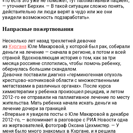
«То есть это уже не поможет, тут паллиативный пациент,
— уточняет Берхин. — В такой ситуации сложно понять,
действительно ли люди верят в чудо или же они
увидели возможность подзаработать».
Напрасные пожертвования
Несколько лет назад трехлетней девочке
из
Кургана
Юле Макаровой, у которой был рак, собирали
деньги на лечение — сначала в регионе, а потом и всей
страной. Вдохновляющая история о том, как за три
месяца россияне сплотились, чтобы помочь ребенку,
обернулась большим скандалом.
Девочке поставили диагноз «герминогенная опухоль
крестцово-копчиковой области с множественными
метастазами в различных органах». После курса
химиотерапии у ребенка произошел рецидив, и летом
2012-го ее отправили на паллиативное лечение по месту
жительства. Мать ребенка начала искать деньги на
лечение дочери за границей.
«Впервые я увидела посты о Юле Макаровой в декабре
2012-го, — вспоминает в разговоре с РИА Новости одна
из жертвователей, фотограф Оксана Цехмистер. — У
меня было много знакомых в Кургане, и я решила