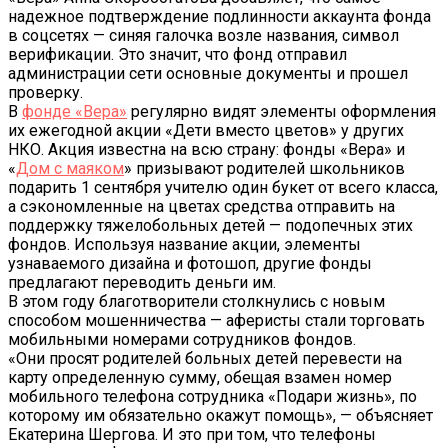
надежное подтверждение подлинности аккаунта фонда
в соцсетях — синяя галочка возле названия, символ
верификации. Это значит, что фонд отправил
администрации сети основные документы и прошел
проверку.
В
фонде «Вера»
регулярно видят элементы оформления
их ежегодной акции «Дети вместо цветов» у других
НКО. Акция известна на всю страну: фонды «Вера» и
«
Дом с маяком
» призывают родителей школьников
подарить 1 сентября учителю один букет от всего класса,
а сэкономленные на цветах средства отправить на
поддержку тяжелобольных детей — подопечных этих
фондов. Используя название акции, элементы
узнаваемого дизайна и фотошоп, другие фонды
предлагают переводить деньги им.
В этом году благотворители столкнулись с новым
способом мошенничества — аферисты стали торговать
мобильными номерами сотрудников фондов.
«Они просят родителей больных детей перевести на
карту определенную сумму, обещая взамен номер
мобильного телефона сотрудника «Подари жизнь», по
которому им обязательно окажут помощь», — объясняет
Екатерина Шергова. И это при том, что телефоны