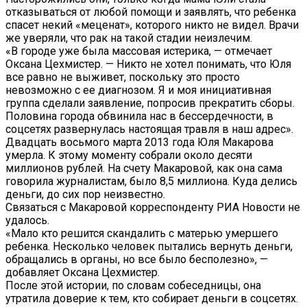
отказываться от любой помощи и заявлять, что ребенка
спасет некий «меценат», которого никто не видел. Врачи
же уверяли, что рак на такой стадии неизлечим.
«В городе уже была массовая истерика, — отмечает
Оксана Цехмистер. — Никто не хотел понимать, что Юля
все равно не выживет, поскольку это просто
невозможно с ее диагнозом. Я и моя инициативная
группа сделали заявление, попросив прекратить сборы.
Половина города обвинила нас в бессердечности, в
соцсетях развернулась настоящая травля в наш адрес».
Двадцать восьмого марта 2013 года Юля Макарова
умерла. К этому моменту собрали около десяти
миллионов рублей. На счету Макаровой, как она сама
говорила журналистам, было 8,5 миллиона. Куда делись
деньги, до сих пор неизвестно.
Связаться с Макаровой корреспонденту РИА Новости не
удалось.
«Мало кто решится скандалить с матерью умершего
ребенка. Несколько человек пытались вернуть деньги,
обращались в органы, но все было бесполезно», —
добавляет Оксана Цехмистер.
После этой истории, по словам собеседницы, она
утратила доверие к тем, кто собирает деньги в соцсетях.