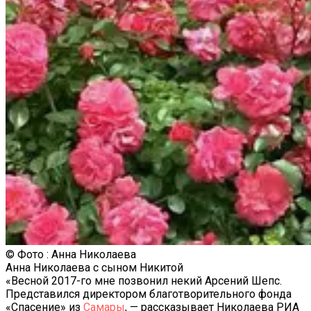
© Фото : Анна Николаева
Анна Николаева с сыном Никитой
«Весной 2017-го мне позвонил некий Арсений Шепс.
Представился директором благотворительного фонда
«Спасение» из
Самары
, — рассказывает Николаева РИА