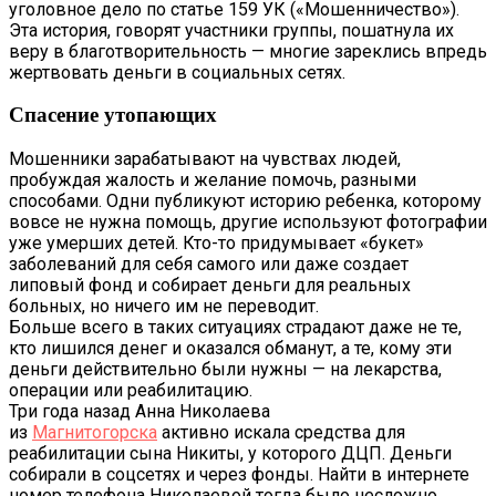
уголовное дело по статье 159 УК («Мошенничество»).
Эта история, говорят участники группы, пошатнула их
веру в благотворительность — многие зареклись впредь
жертвовать деньги в социальных сетях.
Спасение утопающих
Мошенники зарабатывают на чувствах людей,
пробуждая жалость и желание помочь, разными
способами. Одни публикуют историю ребенка, которому
вовсе не нужна помощь, другие используют фотографии
уже умерших детей. Кто-то придумывает «букет»
заболеваний для себя самого или даже создает
липовый фонд и собирает деньги для реальных
больных, но ничего им не переводит.
Больше всего в таких ситуациях страдают даже не те,
кто лишился денег и оказался обманут, а те, кому эти
деньги действительно были нужны — на лекарства,
операции или реабилитацию.
Три года назад Анна Николаева
из
Магнитогорска
активно искала средства для
реабилитации сына Никиты, у которого ДЦП. Деньги
собирали в соцсетях и через фонды. Найти в интернете
номер телефона Николаевой тогда было несложно.