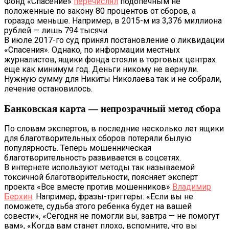
Фонд «Спасение»
перечислял
подопечным не
положенные по закону 80 процентов от сборов, а
гораздо меньше. Например, в 2015-м из 3,376 миллиона
рублей — лишь 794 тысячи.
В июле 2017-го суд принял постановление о ликвидации
«Спасения». Однако, по информации местных
журналистов, ящики фонда стояли в торговых центрах
еще как минимум год. Деньги никому не вернули.
Нужную сумму для Никиты Николаева так и не собрали,
лечение остановилось.
Банковская карта — непрозрачный метод сбора
По словам экспертов, в последние несколько лет ящики
для благотворительных сборов потеряли былую
популярность. Теперь мошенническая
благотворительность развивается в соцсетях.
В интернете используют методы так называемой
токсичной благотворительности, поясняет эксперт
проекта «Все вместе против мошенников»
Владимир
Берхин
. Например, фразы-триггеры: «Если вы не
поможете, судьба этого ребенка будет на вашей
совести», «Сегодня не помогли вы, завтра — не помогут
вам», «Когда вам станет плохо, вспомните, что вы