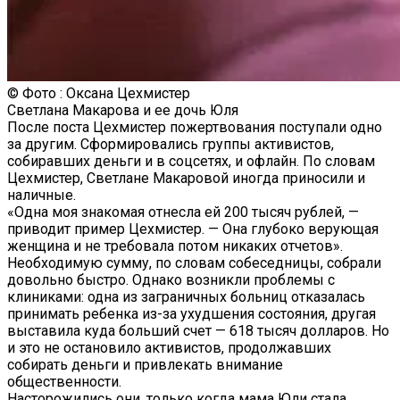
© Фото : Оксана Цехмистер
Светлана Макарова и ее дочь Юля
После поста Цехмистер пожертвования поступали одно
за другим. Сформировались группы активистов,
собиравших деньги и в соцсетях, и офлайн. По словам
Цехмистер, Светлане Макаровой иногда приносили и
наличные.
«Одна моя знакомая отнесла ей 200 тысяч рублей, —
приводит пример Цехмистер. — Она глубоко верующая
женщина и не требовала потом никаких отчетов».
Необходимую сумму, по словам собеседницы, собрали
довольно быстро. Однако возникли проблемы с
клиниками: одна из заграничных больниц отказалась
принимать ребенка из-за ухудшения состояния, другая
выставила куда больший счет — 618 тысяч долларов. Но
и это не остановило активистов, продолжавших
собирать деньги и привлекать внимание
общественности.
Насторожились они, только когда мама Юли стала