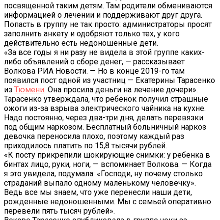
посвященной таким детям. Там родители обмениваются
информацией о лечении и поддерживают друг друга.
Попасть в группу не так просто: администраторы просят
заполнить анкету и одобряют только тех, у кого
действительно есть недоношенные дети.
«За все годы я ни разу не видела в этой группе каких-
либо объявлений о сборе денег, — рассказывает
Волкова РИА Новости. — Но в конце 2019-го там
появился пост одной из участниц — Екатерины Тарасенко
из
Тюмени
. Она просила деньги на лечение дочери».
Тарасенко утверждала, что ребенок получил страшные
ожоги из-за взрыва электрического чайника на кухне.
Надо постоянно, через два-три дня, делать перевязки
под общим наркозом. Бесплатный больничный наркоз
девочка переносила плохо, поэтому каждый раз
приходилось платить по 15,8 тысячи рублей.
«К посту прикрепили шокирующие снимки: у ребенка в
бинтах лицо, руки, ноги, — вспоминает Волкова. — Когда
я это увидела, подумала: «Господи, ну почему столько
страданий выпало одному маленькому человечку».
Ведь все мы знаем, что уже перенесли наши дети,
рожденные недоношенными. Мы с семьей оперативно
перевели пять тысяч рублей».