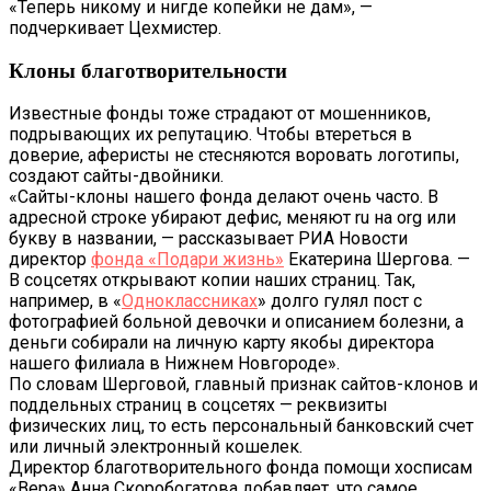
«Теперь никому и нигде копейки не дам», —
подчеркивает Цехмистер.
Клоны благотворительности
Известные фонды тоже страдают от мошенников,
подрывающих их репутацию. Чтобы втереться в
доверие, аферисты не стесняются воровать логотипы,
создают сайты-двойники.
«Сайты-клоны нашего фонда делают очень часто. В
адресной строке убирают дефис, меняют ru на org или
букву в названии, — рассказывает РИА Новости
директор
фонда «Подари жизнь»
Екатерина Шергова. —
В соцсетях открывают копии наших страниц. Так,
например, в «
Одноклассниках
» долго гулял пост с
фотографией больной девочки и описанием болезни, а
деньги собирали на личную карту якобы директора
нашего филиала в Нижнем Новгороде».
По словам Шерговой, главный признак сайтов-клонов и
поддельных страниц в соцсетях — реквизиты
физических лиц, то есть персональный банковский счет
или личный электронный кошелек.
Директор благотворительного фонда помощи хосписам
«Вера» Анна Скоробогатова добавляет, что самое