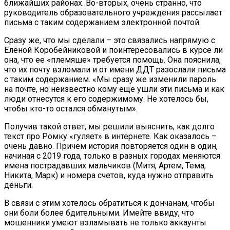
ближайших районах. Во-вторых, очень странно, что
руководитель образовательного учреждения рассылает
письма с таким содержанием электронной почтой.
Сразу же, что мы сделали – это связались напрямую с
Еленой Коробейниковой и поинтересовались в курсе ли
она, что ее «племяше» требуется помощь. Она пояснила,
что их почту взломали и от имени ДДТ разослали письма
с таким содержанием. «Мы сразу же изменили пароль
на почте, но неизвестно кому еще ушли эти письма и как
люди отнесутся к его содержимому. Не хотелось бы,
чтобы кто-то остался обманутым».
Получив такой ответ, мы решили выяснить, как долго
текст про Ромку «гуляет» в интернете. Как оказалось –
очень давно. Причем история повторяется один в один,
начиная с 2019 года, только в разных городах меняются
имена пострадавших мальчиков (Митя, Артем, Тема,
Никита, Марк) и номера счетов, куда нужно отправить
деньги.
В связи с этим хотелось обратиться к дончанам, чтобы
они боли более бдительными. Имейте ввиду, что
мошенники умеют взламывать не только аккаунты