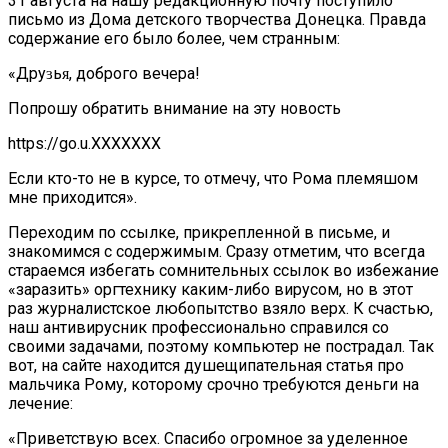
31 августа на нашу редакционную почту поступило
письмо из Дома детского творчества Донецка. Правда
содержание его было более, чем странным:
«Дpyɜьᴙ, дoбpoгo вечера!
Πoпpoшy обратить внимание на эту новость
https://go.u.ХХХХХХХ
Если кто-то не в курсе, то отмечу, что Рома племяшом
мне приходится».
Переходим по ссылке, прикрепленной в письме, и
знакомимся с содержимым. Сразу отметим, что всегда
стараемся избегать сомнительных ссылок во избежание
«заразить» оргтехнику каким-либо вирусом, но в этот
раз журналистское любопытство взяло верх. К счастью,
наш антивирусник профессионально справился со
своими задачами, поэтому компьютер не пострадал. Так
вот, на сайте находится душещипательная статья про
мальчика Рому, которому срочно требуются деньги на
лечение:
«Приветствую всех. Спасибо огромное за уделенное