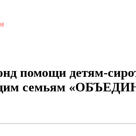
ий
нд помощи детям-сиро
ущим семьям «ОБЪЕД