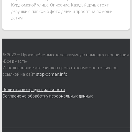
Курдюмской улице. Описание: Каждый день стоят
девушки с папкой с фото детей и просят на помощь
детям
© 2022 — Проект «Все вместе за разумную помощь» ассоциации
«Все вместе».
Использование материалов проекта возможно только со
ссылкой на сайт
stop-obman.info
Политика конфиденциальности
Согласие на обработку персональных данных