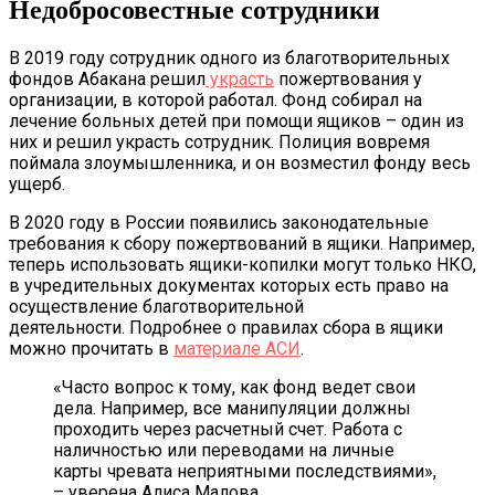
Недобросовестные сотрудники
В 2019 году сотрудник одного из благотворительных
фондов Абакана решил
украсть
пожертвования у
организации, в которой работал. Фонд собирал на
лечение больных детей при помощи ящиков – один из
них и решил украсть сотрудник. Полиция вовремя
поймала злоумышленника, и он возместил фонду весь
ущерб.
В 2020 году в России появились законодательные
требования к сбору пожертвований в ящики. Например,
теперь использовать ящики-копилки могут только НКО,
в учредительных документах которых есть право на
осуществление благотворительной
деятельности. Подробнее о правилах сбора в ящики
можно прочитать в
материале АСИ
.
«Часто вопрос к тому, как фонд ведет свои
дела. Например, все манипуляции должны
проходить через расчетный счет. Работа с
наличностью или переводами на личные
карты чревата неприятными последствиями»,
– уверена Алиса Малова.