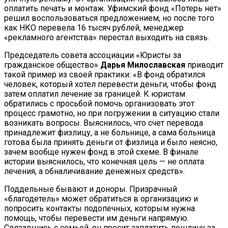
оплатить печать и монтаж. Уфимский фонд «Потерь нет»
решил воспользоваться предложением, но после того
как НКО перевела 16 тысяч рублей, менеджер
«рекламного агентства» перестал выходить на связь.
Председатель совета ассоциации «Юристы за
гражданское общество»
Дарья Милославская
приводит
такой пример из своей практики: «В фонд обратился
человек, который хотел перевести деньги, чтобы фонд
затем оплатил лечение за границей. К юристам
обратились с просьбой помочь организовать этот
процесс грамотно, но при погружении в ситуацию стали
возникать вопросы. Выяснилось, что счет перевода
принадлежит физлицу, а не больнице, а сама больница
готова была принять деньги от физлица и было неясно,
зачем вообще нужен фонд в этой схеме. В финале
истории выяснилось, что конечная цель — не оплата
лечения, а обналичивание денежных средств».
Поддельные бывают и доноры. Призрачный
«благодетель» может обратиться в организацию и
попросить контакты подопечных, которым нужна
помощь, чтобы перевести им деньги напрямую.
Связавшись с семьей, он просит заплатить пошлину за